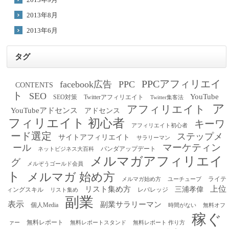
2013年8月
2013年6月
タグ
PPCアフィリエイ
facebook広告
PPC
CONTENTS
ト
SEO
YouTube
SEO対策
Twitterアフィリエイト
Twitter集客法
ア
アフィリエイト
YouTubeアドセンス
アドセンス
フィリエイト 初心者
キーワ
アフィリエイト初心者
ード選定
ステップメ
サイトアフィリエイト
サラリーマン
マーケティン
ール
パンダアップデート
ネットビジネス大百科
メルマガアフィリエイ
グ
メルぞうゴールド会員
ト
メルマガ 始め方
ライテ
メルマガ始め方
ユーチューブ
上位
リスト集め方
三浦孝偉
ィングスキル
レバレッジ
リスト集め
副業
表示
副業サラリーマン
個人Media
時間がない
無料オフ
稼ぐ
無料レポート
ァー
無料レポートスタンド
無料レポート 作り方